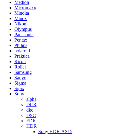
Medion
Micromaxx
Minolta
Minox
Nikon
Olympus
Panasonic
Pentax
Philips
polaroid
Praktica
Ricoh
Rollei
Samsung
Sanyo
Sigma
Sipix
Sony
alpha
DCR
dkc
DSC
FDR
HDR
Sony HDR-AS15