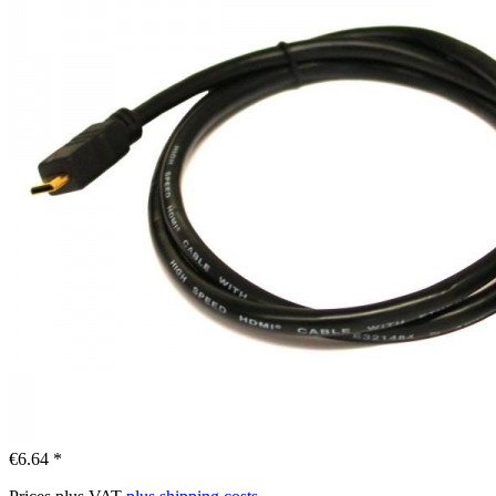
€6.64 *