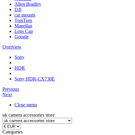
Allen Bradley
DJI
car mounts
TomTom
Magellan
Lens Cap
Google
Overview
Sony
HDR
Sony HDR-CX730E
Previous
Next
Close menu
uk camera accessories store
Categories