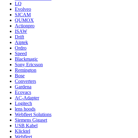
LQ
Evolveo
SJCAM
QUMOX
Actionpro
ISAW
Drift
Aiptek
Ordro
Speed
Blackmagic
Sony Ericsson
Remington
Bose
Converters
Gardena
Ecovacs
AC-Adapter
Logitech
lens hoods
Webfleet Solutions
Siemens Gigaset
USB Kabel
Klicktel
Webfleet