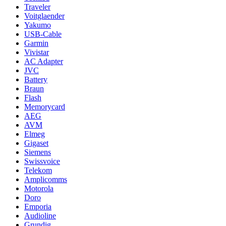
Traveler
Voitglaender
Yakumo
USB-Cable
Garmin
Vivistar
AC Adapter
JVC
Battery
Braun
Flash
Memorycard
AEG
AVM
Elmeg
Gigaset
Siemens
Swissvoice
Telekom
Amplicomms
Motorola
Doro
Emporia
Audioline
Grundig