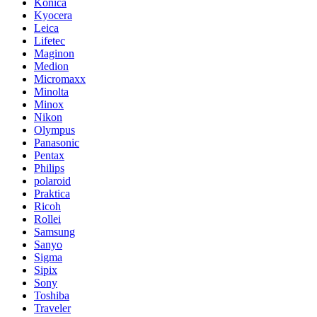
Konica
Kyocera
Leica
Lifetec
Maginon
Medion
Micromaxx
Minolta
Minox
Nikon
Olympus
Panasonic
Pentax
Philips
polaroid
Praktica
Ricoh
Rollei
Samsung
Sanyo
Sigma
Sipix
Sony
Toshiba
Traveler