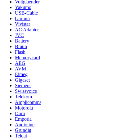
Voitglaender
Yakumo
USB-Cable
Garmin
Vivistar
AC Adapter
JVC
Battery
Braun
Flash
Memorycard
AEG
AVM
Elmeg
Gigaset
Siemens
Swissvoice
Telekom
Amplicomms
Motorola
Doro
Emporia
Audioline
Grundig
Teldat