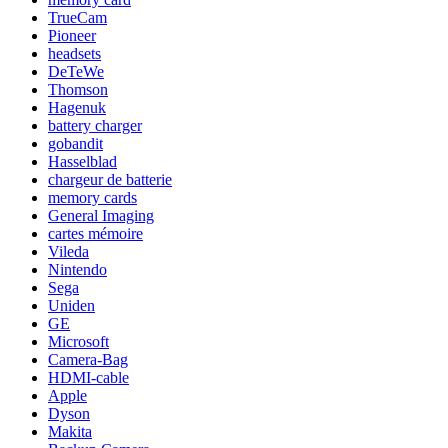
TrueCam
Pioneer
headsets
DeTeWe
Thomson
Hagenuk
battery charger
gobandit
Hasselblad
chargeur de batterie
memory cards
General Imaging
cartes mémoire
Vileda
Nintendo
Sega
Uniden
GE
Microsoft
Camera-Bag
HDMI-cable
Apple
Dyson
Makita