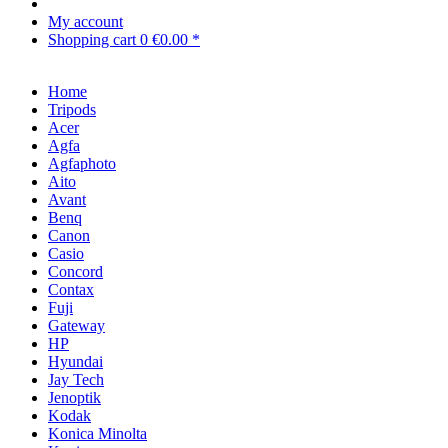
My account
Shopping cart
0
€0.00 *
Home
Tripods
Acer
Agfa
Agfaphoto
Aito
Avant
Benq
Canon
Casio
Concord
Contax
Fuji
Gateway
HP
Hyundai
Jay Tech
Jenoptik
Kodak
Konica Minolta