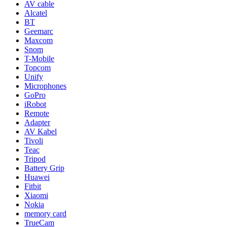
AV cable
Alcatel
BT
Geemarc
Maxcom
Snom
T-Mobile
Topcom
Unify
Microphones
GoPro
iRobot
Remote
Adapter
AV Kabel
Tivoli
Teac
Tripod
Battery Grip
Huawei
Fitbit
Xiaomi
Nokia
memory card
TrueCam