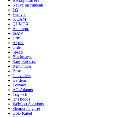
Backup Camera
Native Instruments
LQ
Evolveo
SJCAM
QUMOX
Actionpro
ISAW
Drift
Aiptek
Ordro
Speed
Blackmagic
Sony Ericsson
Remington
Bose
Converters
Gardena
Ecovacs
AC-Adapter
Logitech
lens hoods
Webfleet Solutions
Siemens Gigaset
USB Kabel