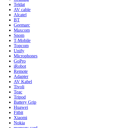
Teldat
AV cable
Alcatel
BT
Geemarc
Maxcom
Snom
T-Mobile
Topcom
Unify
Microphones
GoPro
iRobot
Remote
Adapter
AV Kabel
Tivoli
Teac
Tripod
Battery Grip
Huawei
Fitbit
Xiaomi
Nokia
memory card