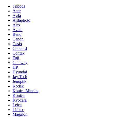
Tripods
Acer
Agfa
Agfaphoto
Aito
Avant
Benq
Canon
Casio
Concord
Contax
Fuji
Gateway
HP
Hyundai
Jay Tech
Jenoptik
Kodak
Konica Minolta
Konica
Kyocera
Leica
Lifetec
Maginon