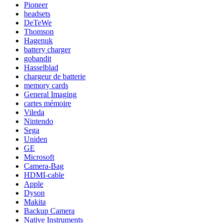
Pioneer
headsets
DeTeWe
Thomson
Hagenuk
battery charger
gobandit
Hasselblad
chargeur de batterie
memory cards
General Imaging
cartes mémoire
Vileda
Nintendo
Sega
Uniden
GE
Microsoft
Camera-Bag
HDMI-cable
Apple
Dyson
Makita
Backup Camera
Native Instruments