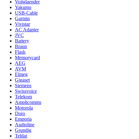
Voitglaender
Yakumo
USB-Cable
Garmin
Vivistar
AC Adapter
JVC
Battery
Braun
Flash
Memorycard
AEG
AVM
Elmeg
Gigaset
Siemens
Swissvoice
Telekom
Amplicomms
Motorola
Doro
Emporia
Audioline
Grundig
Teldat