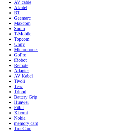
AV cable
Alcatel
BT
Geemarc
Maxcom
Snom
T-Mobile
Topcom
Unify
Microphones
GoPro
iRobot
Remote
Adapter
AV Kabel
Tivoli
Teac
Tripod
Battery Grip
Huawei
Fitbit
Xiaomi
Nokia
memory card
TrueCam