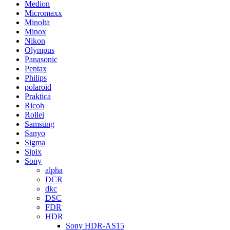
Medion
Micromaxx
Minolta
Minox
Nikon
Olympus
Panasonic
Pentax
Philips
polaroid
Praktica
Ricoh
Rollei
Samsung
Sanyo
Sigma
Sipix
Sony
alpha
DCR
dkc
DSC
FDR
HDR
Sony HDR-AS15