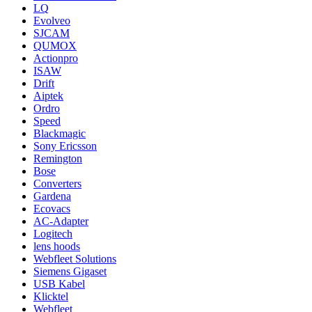
LQ
Evolveo
SJCAM
QUMOX
Actionpro
ISAW
Drift
Aiptek
Ordro
Speed
Blackmagic
Sony Ericsson
Remington
Bose
Converters
Gardena
Ecovacs
AC-Adapter
Logitech
lens hoods
Webfleet Solutions
Siemens Gigaset
USB Kabel
Klicktel
Webfleet