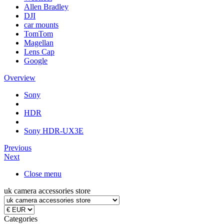
Allen Bradley
DJI
car mounts
TomTom
Magellan
Lens Cap
Google
Overview
Sony
HDR
Sony HDR-UX3E
Previous
Next
Close menu
uk camera accessories store
Categories