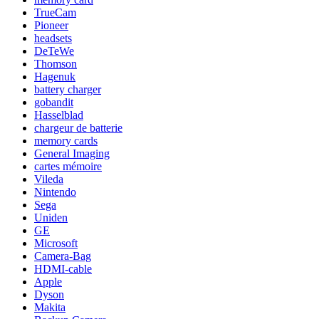
TrueCam
Pioneer
headsets
DeTeWe
Thomson
Hagenuk
battery charger
gobandit
Hasselblad
chargeur de batterie
memory cards
General Imaging
cartes mémoire
Vileda
Nintendo
Sega
Uniden
GE
Microsoft
Camera-Bag
HDMI-cable
Apple
Dyson
Makita