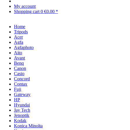
My account
Shopping cart
0
€0.00 *
Home
Tripods
Acer
Agfa
Agfaphoto
Aito
Avant
Benq
Canon
Casio
Concord
Contax
Fuji
Gateway
HP
Hyundai
Jay Tech
Jenoptik
Kodak
Konica Minolta