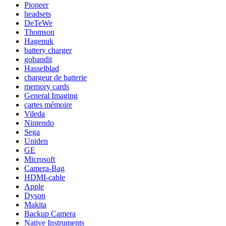
Pioneer
headsets
DeTeWe
Thomson
Hagenuk
battery charger
gobandit
Hasselblad
chargeur de batterie
memory cards
General Imaging
cartes mémoire
Vileda
Nintendo
Sega
Uniden
GE
Microsoft
Camera-Bag
HDMI-cable
Apple
Dyson
Makita
Backup Camera
Native Instruments