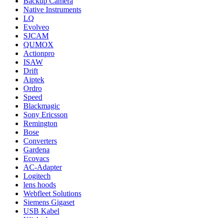
Backup Camera
Native Instruments
LQ
Evolveo
SJCAM
QUMOX
Actionpro
ISAW
Drift
Aiptek
Ordro
Speed
Blackmagic
Sony Ericsson
Remington
Bose
Converters
Gardena
Ecovacs
AC-Adapter
Logitech
lens hoods
Webfleet Solutions
Siemens Gigaset
USB Kabel