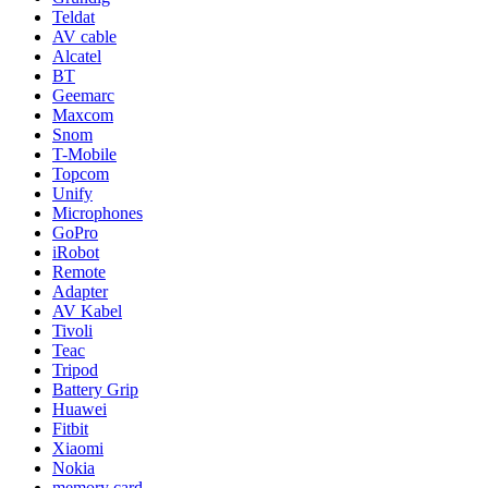
Teldat
AV cable
Alcatel
BT
Geemarc
Maxcom
Snom
T-Mobile
Topcom
Unify
Microphones
GoPro
iRobot
Remote
Adapter
AV Kabel
Tivoli
Teac
Tripod
Battery Grip
Huawei
Fitbit
Xiaomi
Nokia
memory card