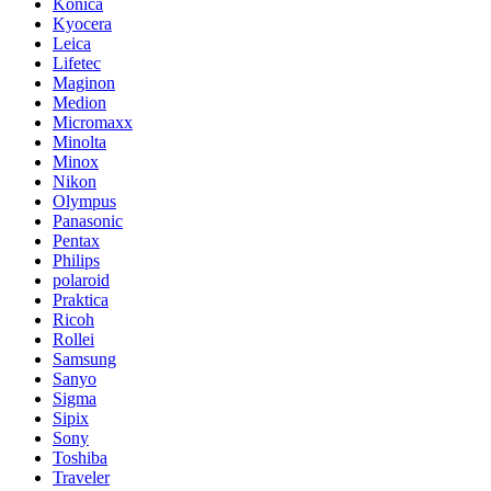
Konica
Kyocera
Leica
Lifetec
Maginon
Medion
Micromaxx
Minolta
Minox
Nikon
Olympus
Panasonic
Pentax
Philips
polaroid
Praktica
Ricoh
Rollei
Samsung
Sanyo
Sigma
Sipix
Sony
Toshiba
Traveler