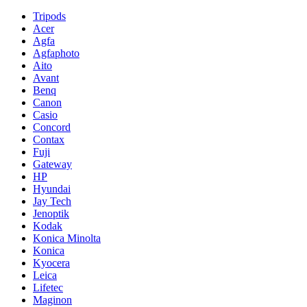
Tripods
Acer
Agfa
Agfaphoto
Aito
Avant
Benq
Canon
Casio
Concord
Contax
Fuji
Gateway
HP
Hyundai
Jay Tech
Jenoptik
Kodak
Konica Minolta
Konica
Kyocera
Leica
Lifetec
Maginon