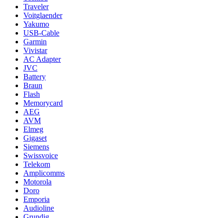
Traveler
Voitglaender
Yakumo
USB-Cable
Garmin
Vivistar
AC Adapter
JVC
Battery
Braun
Flash
Memorycard
AEG
AVM
Elmeg
Gigaset
Siemens
Swissvoice
Telekom
Amplicomms
Motorola
Doro
Emporia
Audioline
Grundig